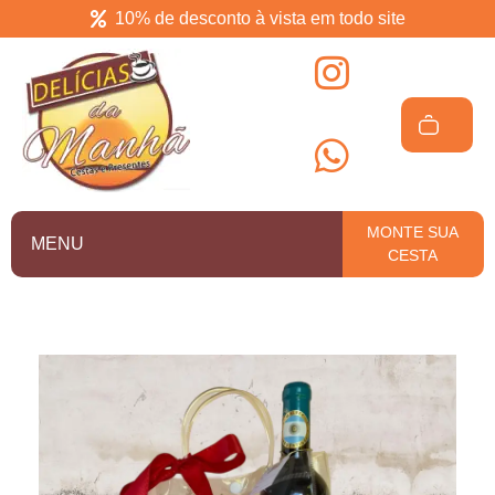
10% de desconto à vista em todo site
Delícias da manhã
Cesta de café da manhã em Salvador
MONTE SUA
MENU
CESTA