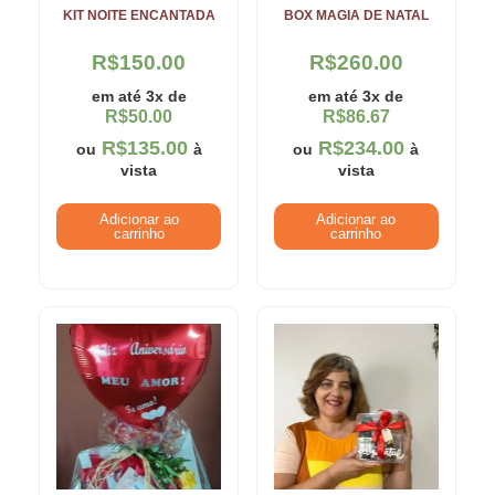
KIT NOITE ENCANTADA
BOX MAGIA DE NATAL
R$
150.00
R$
260.00
em até 3x de
em até 3x de
R$
50.00
R$
86.67
R$
135.00
R$
234.00
ou
à
ou
à
vista
vista
Adicionar ao
Adicionar ao
carrinho
carrinho