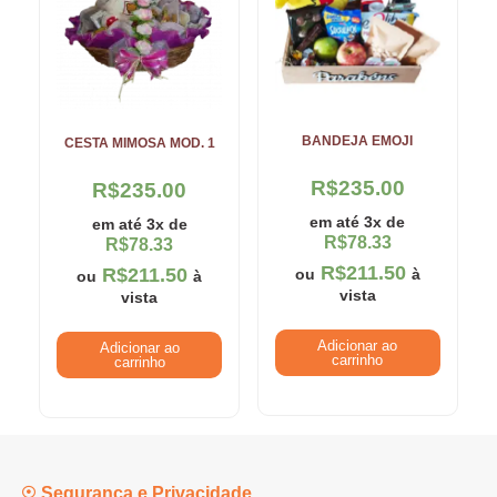
BANDEJA EMOJI
CESTA MIMOSA MOD. 1
R$
235.00
R$
235.00
em até 3x de
em até 3x de
R$
78.33
R$
78.33
R$
211.50
R$
211.50
ou
à
ou
à
vista
vista
Adicionar ao
Adicionar ao
carrinho
carrinho
Segurança e Privacidade