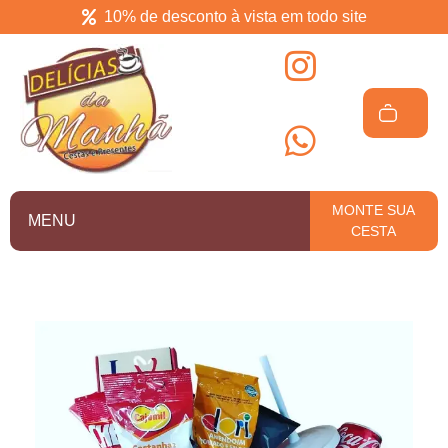
10% de desconto à vista em todo site
Delícias da manhã
Cesta de café da manhã em Salvador
MONTE SUA
MENU
CESTA