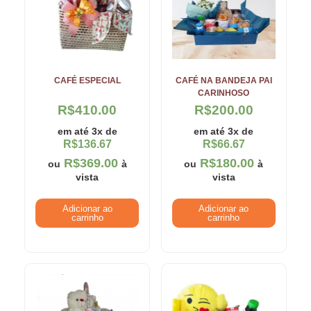
CAFÉ ESPECIAL
CAFÉ NA BANDEJA PAI
CARINHOSO
R$
410.00
R$
200.00
em até 3x de
em até 3x de
R$
136.67
R$
66.67
R$
369.00
R$
180.00
ou
à
ou
à
vista
vista
Adicionar ao
Adicionar ao
carrinho
carrinho