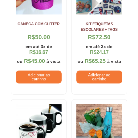
CANECA COM GLITTER
KIT ETIQUETAS
ESCOLARES + TAGS
R$
50.00
R$
72.50
em até 3x de
em até 3x de
R$
16.67
R$
24.17
R$
45.00
R$
65.25
ou
à vista
ou
à vista
Adicionar ao
Adicionar ao
carrinho
carrinho