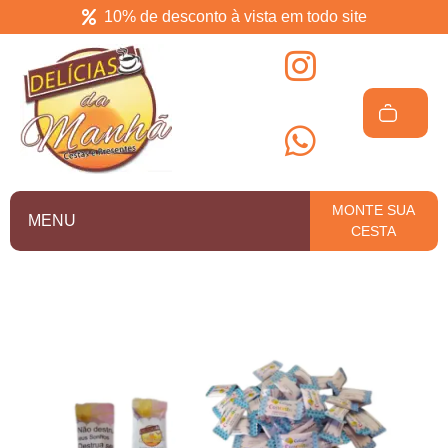
10% de desconto à vista em todo site
Delícias da manhã
Cesta de café da manhã em Salvador
MONTE SUA
MENU
CESTA