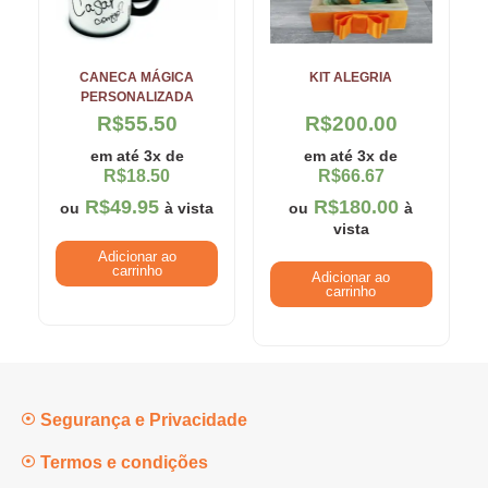
CANECA MÁGICA
KIT ALEGRIA
PERSONALIZADA
R$
55.50
R$
200.00
em até 3x de
em até 3x de
R$
18.50
R$
66.67
R$
49.95
R$
180.00
ou
à vista
ou
à
vista
Adicionar ao
carrinho
Adicionar ao
carrinho
Segurança e Privacidade
Termos e condições