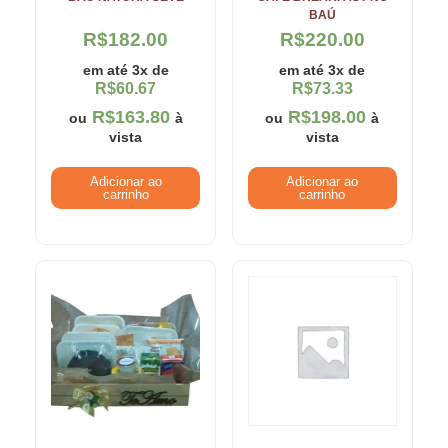
BAÚ
R$
182.00
R$
220.00
em até 3x de
em até 3x de
R$
60.67
R$
73.33
R$
163.80
R$
198.00
ou
à
ou
à
vista
vista
Adicionar ao
Adicionar ao
carrinho
carrinho