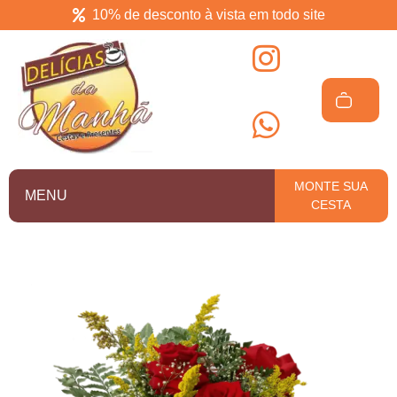
10% de desconto à vista em todo site
Delícias da manhã
Cesta de café da manhã em Salvador
MONTE SUA
MENU
CESTA