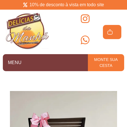
10% de desconto à vista em todo site
Delícias da manhã
Cesta de café da manhã em Salvador
MONTE SUA
MENU
CESTA