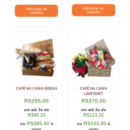
Adicionar ao
Adicionar ao
carrinho
carrinho
CAFÉ NA CAIXA BODAS
CAFÉ NA CAIXA
LIGHT/DIET
R$
295.00
R$
370.00
em até 3x de
em até 3x de
R$
98.33
R$
123.33
R$
265.50
R$
333.00
ou
à
ou
à
vista
vista