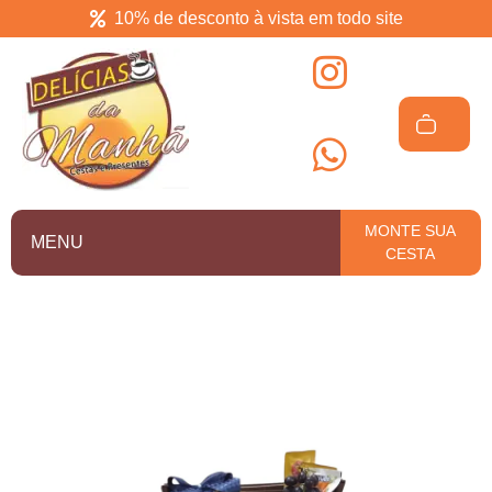
10% de desconto à vista em todo site
Delícias da manhã
Cesta de café da manhã em Salvador
MONTE SUA
MENU
CESTA