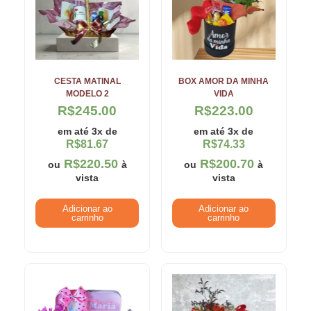
CESTA MATINAL
BOX AMOR DA MINHA
MODELO 2
VIDA
R$
245.00
R$
223.00
em até 3x de
em até 3x de
R$
81.67
R$
74.33
R$
220.50
R$
200.70
ou
à
ou
à
vista
vista
Adicionar ao
Adicionar ao
carrinho
carrinho