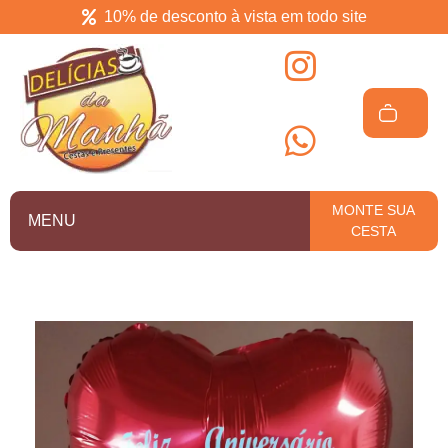
10% de desconto à vista em todo site
Delícias da manhã
Cesta de café da manhã em Salvador
MONTE SUA
MENU
CESTA