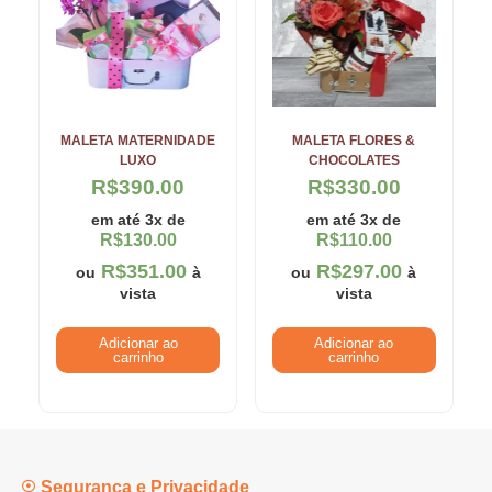
MALETA MATERNIDADE
MALETA FLORES &
LUXO
CHOCOLATES
R$
390.00
R$
330.00
em até 3x de
em até 3x de
R$
130.00
R$
110.00
R$
351.00
R$
297.00
ou
à
ou
à
vista
vista
Adicionar ao
Adicionar ao
carrinho
carrinho
Segurança e Privacidade